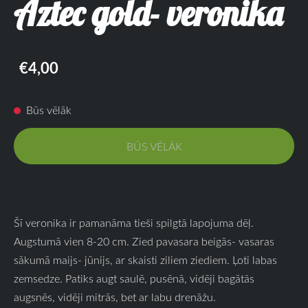
Aztec gold- veronika
€4,00
Būs vēlāk
BŪS VĒLĀK
Šī veronika ir pamanāma tieši spilgtā lapojuma dēļ.
Augstumā vien 8-20 cm. Zied pavasara beigās- vasaras
sākumā maijs- jūnijs, ar skaisti ziliem ziediem. Ļoti labas
zemsedze. Patiks augt saulē, pusēnā, vidēji bagātās
augsnēs, vidēji mitrās, bet ar labu drenāžu.