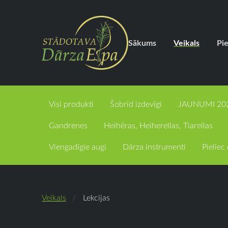
Sākums
Veikals
Pi
Visi produkti
Šobrīd izdevīgi
JAUNUMI 20
Gandrenes
Heihēras, Heiherellas, Tiarellas
Viengadīgie augi
Dārza instrumenti
Pielie
Veikals
Lekcijas