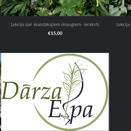
Lekcija par skaistākajiem ēnaugiem- ieraksts
Lekcija
€15,00