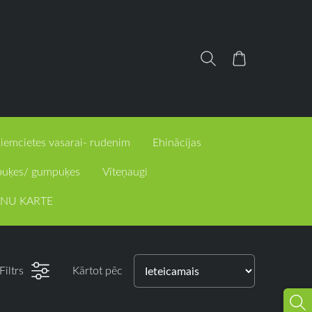
iemcietes vasarai- rudenim
Ehinācijas
puķes/ gumpuķes
Vīteņaugi
NU KARTE
Filtrs
Kārtot pēc