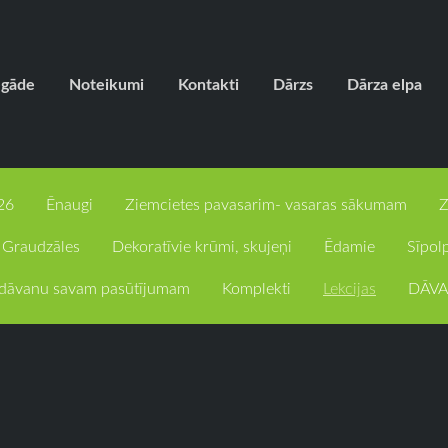
egāde
Noteikumi
Kontakti
Dārzs
Dārza elpa
26
Ēnaugi
Ziemcietes pavasarim- vasaras sākumam
Z
Graudzāles
Dekoratīvie krūmi, skujeņi
Ēdamie
Sīpol
c dāvanu savam pasūtījumam
Komplekti
Lekcijas
DĀVA