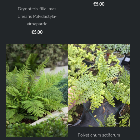
€5,00
Dryopteris filix- mas
Linearis Polydactyla-
vīrpaparde
€5,00
Polystichum setiferum