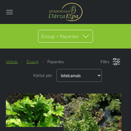
Ēnaugi > Papardes
Veikals
Ēnaugi
Papardes
Filtrs
Kārtot pēc