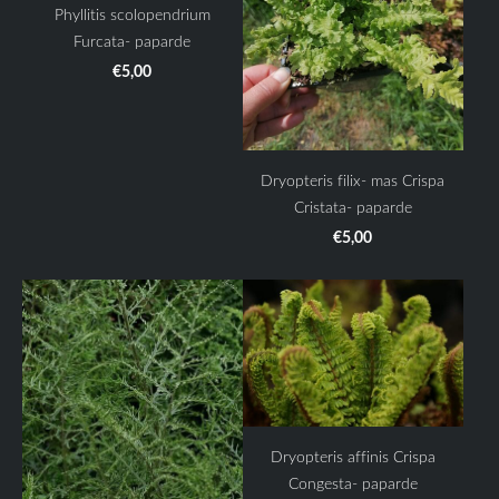
Phyllitis scolopendrium
Furcata- paparde
€5,00
Dryopteris filix- mas Crispa
Cristata- paparde
€5,00
Dryopteris affinis Crispa
Congesta- paparde