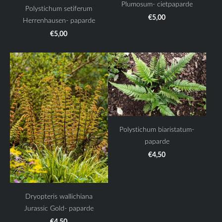
Plumosum- cietpaparde
Polystichum setiferum
€5,00
Herrenhausen- paparde
€5,00
Polystichum biaristatum-
paparde
€4,50
Dryopteris wallichiana
Jurassic Gold- paparde
€4,50