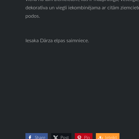
dekoratīva un viegli iekombinējama ar citām ziemcietē
podos.
Iesaka Dārza elpas saimniece.
Share
Post
Pin
Ieteikt