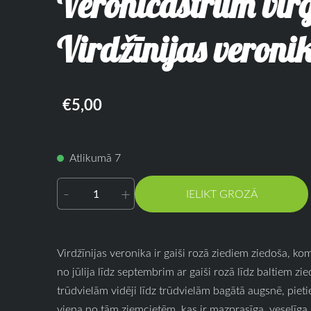
Veronicastrum vir
Virdžīnijas veroni
€5,00
Atlikumā 7
-
+
IELIKT GROZĀ
Virdžīnijas veronika ir gaiši rozā ziediem ziedoša, ko
no jūlija līdz septembrim ar gaiši rozā līdz baltiem zie
trūdvielām vidēji līdz trūdvielām bagātā augsnē, pieti
viena no tām ziemcietēm, kas ir mazprasīga, veselīga,