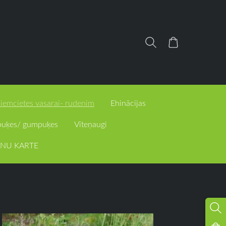
iemcietes vasarai- rudenim
Ehinācijas
puķes/ gumpuķes
Vīteņaugi
NU KARTE