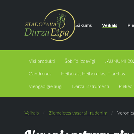
Sākums
Veikals
Pi
Visi produkti
Šobrīd izdevīgi
JAUNUMI 20
Gandrenes
Heihēras, Heiherellas, Tiarellas
Viengadīgie augi
Dārza instrumenti
Pielie
Veikals
Ziemcietes vasarai- rudenim
Veronic