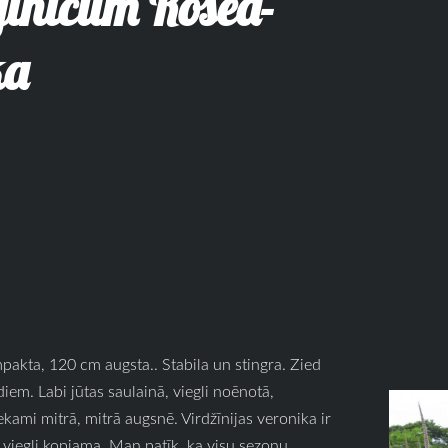
ginicum Rosea-
ka
mpakta, 120 cm augsta.. Stabila un stingra. Zied
diem. Labi jūtas saulainā, viegli noēnotā,
ekami mitrā, mitrā augsnē. Virdžīnijas veronika ir
 viegli kopjama. Man patīk, ka visu sezonu