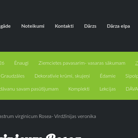
egāde
Noteikumi
Kontakti
Dārzs
Dārza elpa
26
Ēnaugi
Ziemcietes pavasarim- vasaras sākumam
Z
Graudzāles
Dekoratīvie krūmi, skujeņi
Ēdamie
Sīpol
c dāvanu savam pasūtījumam
Komplekti
Lekcijas
DĀVA
astrum virginicum Rosea- Virdžīnijas veronika