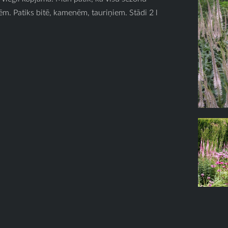
m. Patiks bitē, kamenēm, tauriņiem. Stādi 2 l