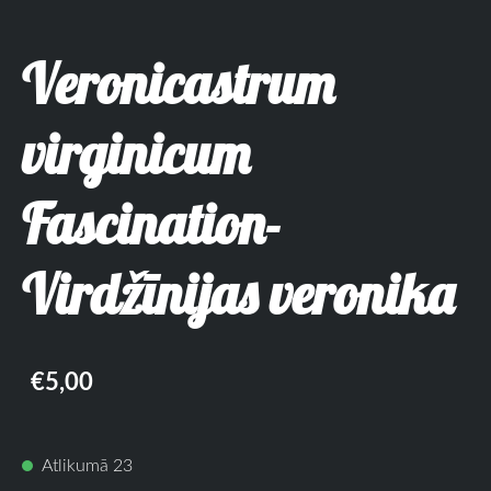
Veronicastrum
virginicum
Fascination-
Virdžīnijas veronika
€5,00
Atlikumā 23