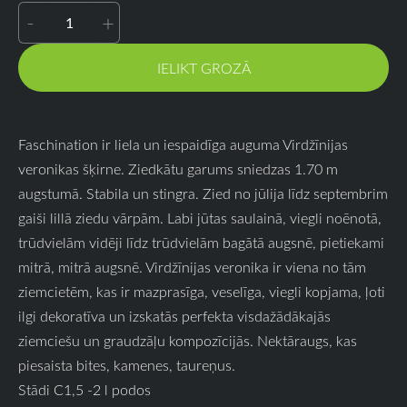
-
+
IELIKT GROZĀ
Faschination ir liela un iespaidīga auguma Virdžīnijas
veronikas šķirne. Ziedkātu garums sniedzas 1.70 m
augstumā. Stabila un stingra. Zied no jūlija līdz septembrim
gaiši lillā ziedu vārpām. Labi jūtas saulainā, viegli noēnotā,
trūdvielām vidēji līdz trūdvielām bagātā augsnē, pietiekami
mitrā, mitrā augsnē. Virdžīnijas veronika ir viena no tām
ziemcietēm, kas ir mazprasīga, veselīga, viegli kopjama, ļoti
ilgi dekoratīva un izskatās perfekta visdažādākajās
ziemciešu un graudzāļu kompozīcijās. Nektāraugs, kas
piesaista bites, kamenes, taureņus.
Stādi C1,5 -2 l podos