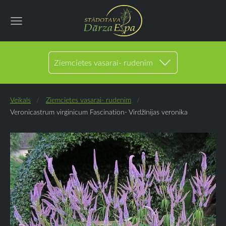
Ziemcietes vasarai- rudenim
Veikals
Ziemcietes vasarai- rudenim
Veronicastrum virginicum Fascination- Virdžīnijas veronika