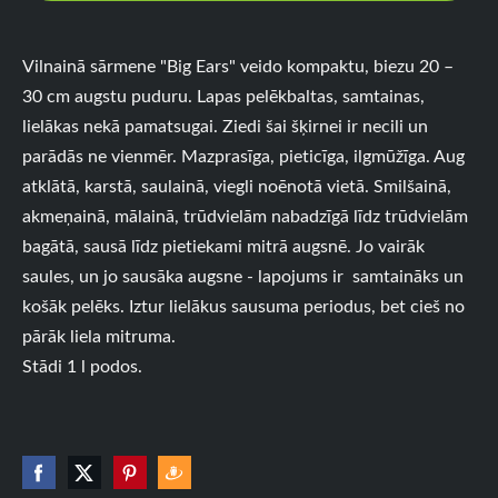
Vilnainā sārmene "Big Ears" veido kompaktu, biezu 20 –
30 cm augstu puduru. Lapas pelēkbaltas, samtainas,
lielākas nekā pamatsugai. Ziedi šai šķirnei ir necili un
parādās ne vienmēr. Mazprasīga, pieticīga, ilgmūžīga. Aug
atklātā, karstā, saulainā, viegli noēnotā vietā. Smilšainā,
akmeņainā, mālainā, trūdvielām nabadzīgā līdz trūdvielām
bagātā, sausā līdz pietiekami mitrā augsnē. Jo vairāk
saules, un jo sausāka augsne - lapojums ir samtaināks un
košāk pelēks. Iztur lielākus sausuma periodus, bet cieš no
pārāk liela mitruma.
Stādi 1 l podos.