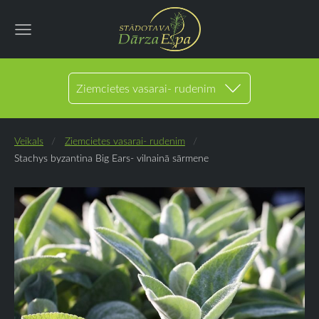
Ziemcietes vasarai- rudenim
Veikals
Ziemcietes vasarai- rudenim
Stachys byzantina Big Ears- vilnainā sārmene