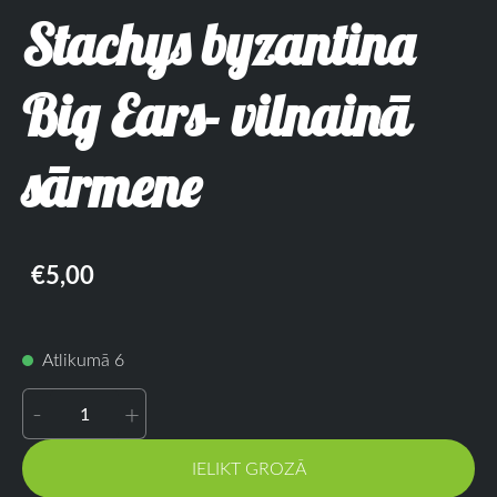
Stachys byzantina
Big Ears- vilnainā
sārmene
€5,00
Atlikumā 6
-
+
IELIKT GROZĀ