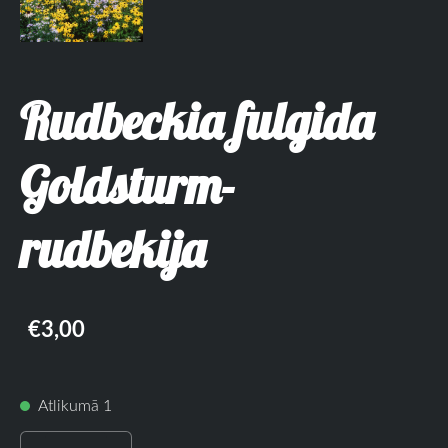
Rudbeckia fulgida
Goldsturm-
rudbekija
€3,00
Atlikumā 1