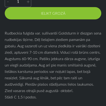
-
+
IELIKT GROZĀ
Rudbeckia fulgida var. sullivantii Goldsturm ir diezgan sena
rudbekijas šķirne. Dēļ lielajiem ziediem pamanām pa
gabalu. Aug sazaroti un uz viena ziedkāta ir vairāki dzelteni
ziedi, aptuveni 7-10 cm diametrā. Viduci rotā brūns centrs.
Augstums 60-90 cm. Patiiks jebkura dārza augsne, izturīga
un viegli audzējama. Aug arī pie manis smilšainā augsnē,
lielākos karstuma periodos var noļukt lapas, bet bojā
neaiziet. Sākumā aug lēnāk, bet pēc tam raiti un
audžveidīgi. Piestāv plašos stādījumos lielos laukumos.
Zied vasaras otrajā pusē augustā- oktobrī.
Stādi C 1,5 l podos.