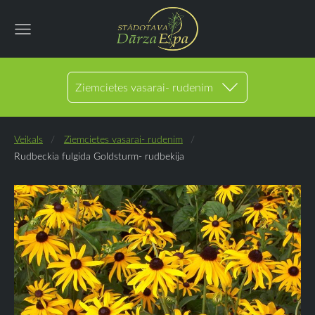
Ziemcietes vasarai- rudenim
Veikals
Ziemcietes vasarai- rudenim
Rudbeckia fulgida Goldsturm- rudbekija