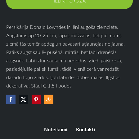
IELIKT GROZĀ
Persikārija Donald Lowndes ir lēni augoša ziemciete.
Augstums ap 20-25 cm, lapas mūžzaļas, bet pie mums
ziemā tās tomēr apdeg un pavasarī atjaunojas no jauna.
Patiks augst saulē- pusēnā, mitrās, bet labi drenētās
augsnēs. Labi iztur sausuma periodus. Ziedi gaiši rozā,
paziedējušie paliek tumši, tādēļ vienā cerā var redzēt
dažādu toņu ziedus. Ļoti labi der dobes malās. Ilgstoši
dekoratīva. Stādi C 1,5 l podos
Noteikumi
Kontakti