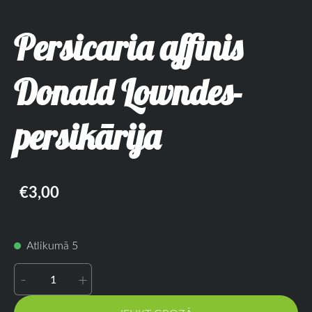
Persicaria affinis
Donald Lowndes-
persikārija
€3,00
Atlikumā 5
-
+