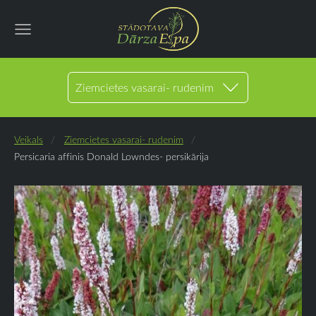
Ziemcietes vasarai- rudenim
Veikals
Ziemcietes vasarai- rudenim
Persicaria affinis Donald Lowndes- persikārija