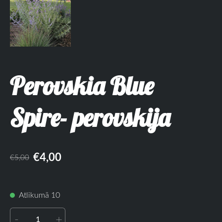
Perovskia Blue
Spire- perovskija
€4,00
€5,00
Atlikumā 10
-
+