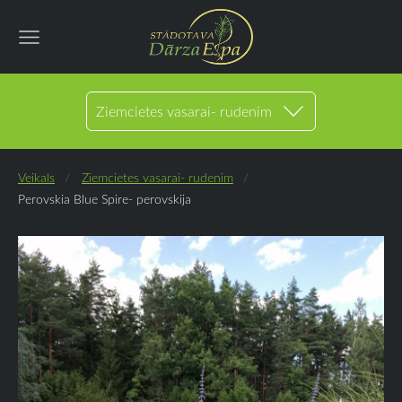
Ziemcietes vasarai- rudenim
Veikals
Ziemcietes vasarai- rudenim
Perovskia Blue Spire- perovskija