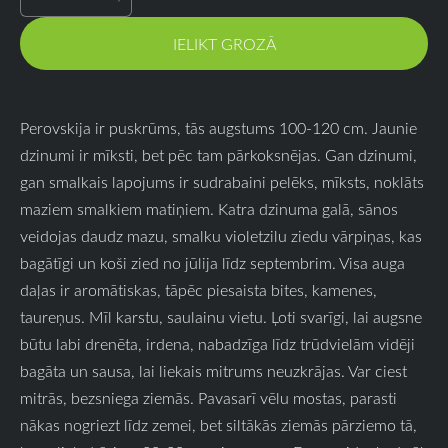
IELIKT GROZĀ
Perovskija ir puskrūms, tās augstums 100-120 cm. Jaunie
dzinumi ir mīksti, bet pēc tam pārkoksnējas. Gan dzinumi,
gan smalkais lapojums ir sudrabaini pelēks, mīksts, noklāts
maziem smalkiem matiņiem. Katra dzinuma galā, sānos
veidojas daudz mazu, smalku violetzilu ziedu vārpiņas, kas
bagātīgi un koši zied no jūlija līdz septembrim. Visa auga
daļas ir aromātiskas, tāpēc piesaista bites, kamenes,
taureņus. Mīl karstu, saulainu vietu. Ļoti svarīgi, lai augsne
būtu labi drenēta, irdena, nabadzīga līdz trūdvielām vidēji
bagāta un sausa, lai liekais mitrums neuzkrājas. Var ciest
mitrās, bezsniega ziemās. Pavasarī vēlu mostas, parasti
nākas nogriezt līdz zemei, bet siltākās ziemās pārziemo tā,