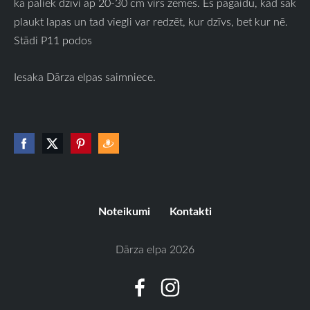
ka paliek dzīvi ap 20-30 cm virs zemes. Es pagaidu, kad sāk
plaukt lapas un tad viegli var redzēt, kur dzīvs, bet kur nē.
Stādi P11 podos
Iesaka Dārza elpas saimniece.
Noteikumi
Kontakti
Dārza elpa 2026