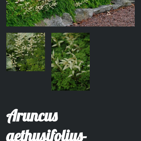
Aruncus
aethusifolius-