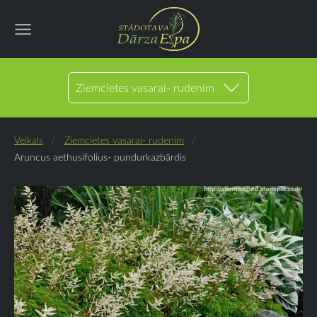
Ziemcietes vasarai- rudenim
Veikals
Ziemcietes vasarai- rudenim
Aruncus aethusifolius- pundurkazbārdis