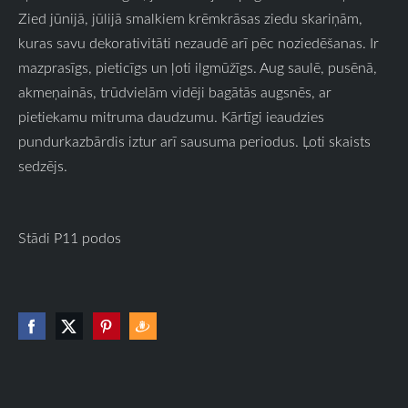
Zied jūnijā, jūlijā smalkiem krēmkrāsas ziedu skariņām,
kuras savu dekorativitāti nezaudē arī pēc noziedēšanas. Ir
mazprasīgs, pieticīgs un ļoti ilgmūžīgs. Aug saulē, pusēnā,
akmeņainās, trūdvielām vidēji bagātās augsnēs, ar
pietiekamu mitruma daudzumu. Kārtīgi ieaudzies
pundurkazbārdis iztur arī sausuma periodus. Ļoti skaists
sedzējs.
Stādi P11 podos