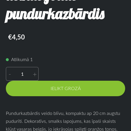
pundurkazbārdis
€4,50
Atlikumā 1
-
+
IELIKT GROZĀ
Pundurkazbārdis veido blīvu, kompaktu ap 20 cm augstu
pudurīti. Dekoratīvs, smalks lapojums, kas īpaši skaists
kļūst vasaras beigās, jo iekrāsojas spilgti oranžos toņos.