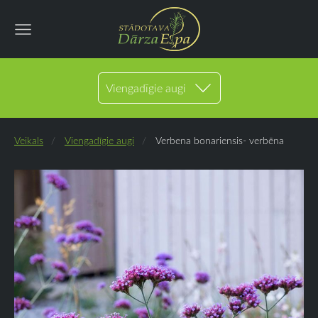
Viengadīgie augi
Veikals
Viengadīgie augi
Verbena bonariensis- verbēna