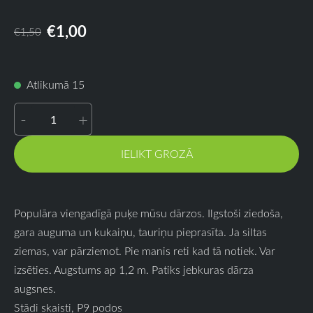
€1,00
€1,50
Atlikumā 15
-
+
IELIKT GROZĀ
Populāra viengadīgā puķe mūsu dārzos. Ilgstoši ziedoša,
gara auguma un kukaiņu, tauriņu pieprasīta. Ja siltas
ziemas, var pārziemot. Pie manis reti kad tā notiek. Var
izsēties. Augstums ap 1,2 m. Patiks jebkuras dārza
augsnes.
Stādi skaisti, P9 podos