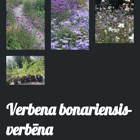
Verbena bonariensis-
verbēna