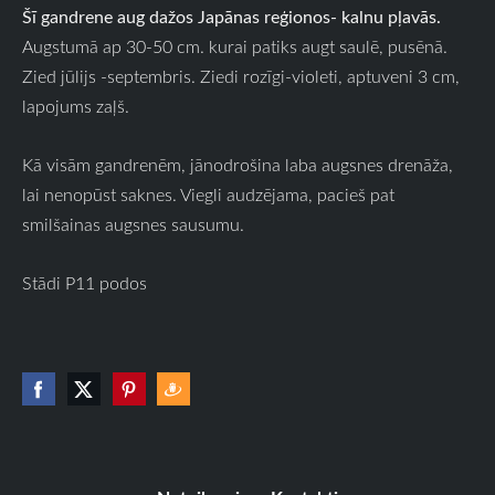
Šī gandrene aug dažos Japānas reģionos- kalnu pļavās.
Augstumā ap 30-50 cm. kurai patiks augt saulē, pusēnā.
Zied jūlijs -septembris. Ziedi rozīgi-violeti, aptuveni 3 cm,
lapojums zaļš.
Kā visām gandrenēm, jānodrošina laba augsnes drenāža,
lai nenopūst saknes. Viegli audzējama, pacieš pat
smilšainas augsnes sausumu.
Stādi P11 podos