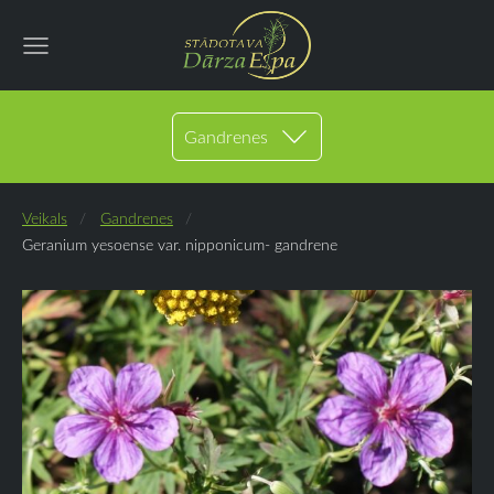
Gandrenes
Veikals
Gandrenes
Geranium yesoense var. nipponicum- gandrene