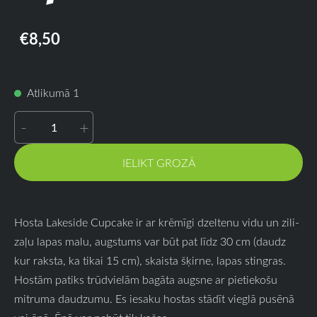
€8,50
Atlikumā 1
-
+
IELIKT GROZĀ
Hosta Lakeside Cupcake ir ar krēmīgi dzeltenu vidu un zili-
zaļu lapas malu, augstums var būt pat līdz 30 cm (daudz
kur raksta, ka tikai 15 cm), skaista šķirne, lapas stingras.
Hostām patiks trūdvielām bagāta augsne ar pietiekošu
mitruma daudzumu. Es iesaku hostas stādīt vieglā pusēnā