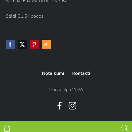
vai ēnā. Ēnā var nebūt tik košas.
Stādi C1,5 l podos
Noteikumi
Kontakti
Dārza elpa 2026