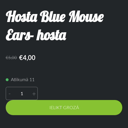
Hosta Blue Mouse
Ears- hosta
€4,00
€5,00
Atlikumā 11
-
+
IELIKT GROZĀ